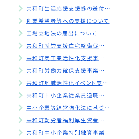
共和町生活応援支援券の送付について（English）
創業希望者等への支援について
工場立地法の届出について
共和町就労支援住宅整備促進事業補助金
共和町商工業活性化支援事業補助金
共和町労働力確保支援事業補助金
共和町地域活性化イベント支援事業補助金
共和町中小企業従業員退職金制度補助金
中小企業等経営強化法に基づく先端設備等導入計画
共和町勤労者福利厚生資金融資制度
共和町中小企業特別融資事業