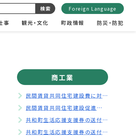
検索
Foreign Language
仕事
観光・文化
町政情報
防災・防犯
商工業
民間賃貸共同住宅建設費に対する補助金申請の受付期間を延長します。
民間賃貸共同住宅建設促進事業補助金のご案内
共和町生活応援支援券の送付について（Tiếng Việt）
共和町生活応援支援券の送付について（Indonesia）