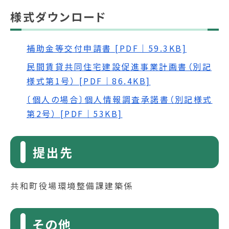
様式ダウンロード
補助金等交付申請書 [PDF｜59.3KB]
民間賃貸共同住宅建設促進事業計画書（別記
様式第1号） [PDF｜86.4KB]
〔個人の場合〕個人情報調査承諾書（別記様式
第2号） [PDF｜53KB]
提出先
共和町役場環境整備課建築係
その他