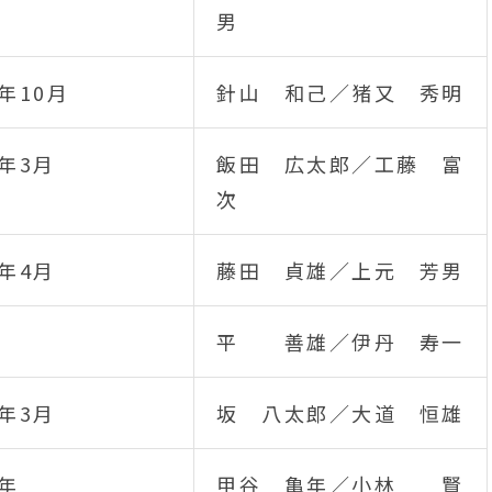
男
年10月
針山 和己／猪又 秀明
年3月
飯田 広太郎／工藤 富
次
年4月
藤田 貞雄／上元 芳男
平 善雄／伊丹 寿一
年3月
坂 八太郎／大道 恒雄
0年
甲谷 亀年／小林 賢