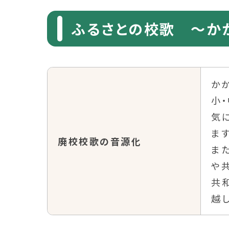
ふるさとの校歌 ～か
か
小
気
ます
廃校校歌の音源化
ま
や
共
越