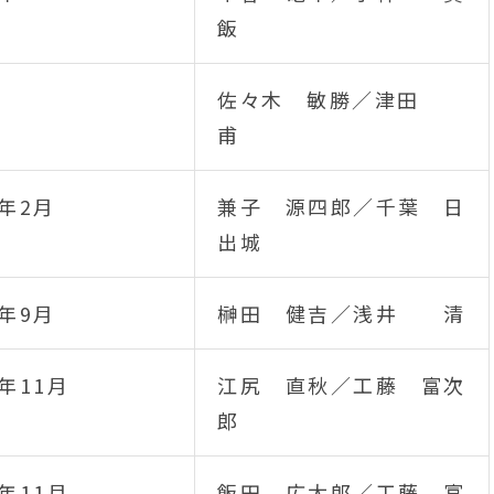
飯
佐々木 敏勝／津田
甫
年2月
兼子 源四郎／千葉 日
出城
年9月
榊田 健吉／浅井 清
年11月
江尻 直秋／工藤 富次
郎
年11月
飯田 広太郎／工藤 富