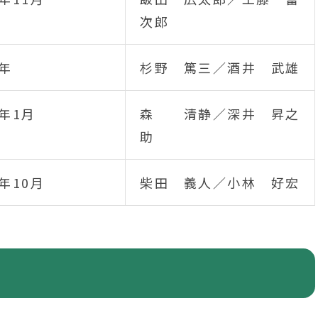
次郎
6年
杉野 篤三／酒井 武雄
年1月
森 清静／深井 昇之
助
年10月
柴田 義人／小林 好宏