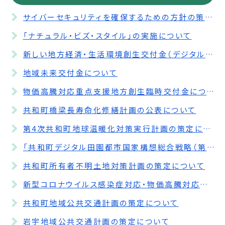
サイバーセキュリティを確保するための方針の策定について
「ナチュラル・ビズ・スタイル」の実施について
新しい地方経済・生活環境創生交付金（デジタル実装型）について
地域未来交付金について
物価高騰対応重点支援地方創生臨時交付金について
共和町橋梁長寿命化修繕計画の公表について
第4次共和町地球温暖化対策実行計画の策定について
「共和町デジタル田園都市国家構想総合戦略（第3期共和町まち・ひと・しごと創生人口ビジョン・総合戦略）」の策定について
共和町所有者不明土地対策計画の策定について
新型コロナウイルス感染症対応・物価高騰対応重点支援地方創生臨時交付金について
共和町地域公共交通計画の策定について
岩宇地域公共交通計画の策定について