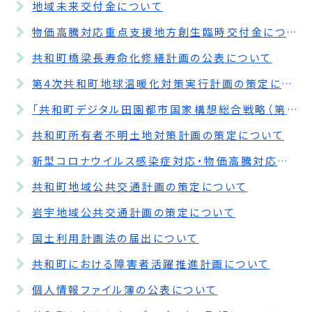
地域未来交付金について
物価高騰対応重点支援地方創生臨時交付金について
共和町橋梁長寿命化修繕計画の公表について
第4次共和町地球温暖化対策実行計画の策定について
「共和町デジタル田園都市国家構想総合戦略（第3期共和町まち・ひと・しごと創生人口ビジョン・総合戦略）」の策定について
共和町所有者不明土地対策計画の策定について
新型コロナウイルス感染症対応・物価高騰対応重点支援地方創生臨時交付金について
共和町地域公共交通計画の策定について
岩宇地域公共交通計画の策定について
国土利用計画法の届出について
共和町における障害者活躍推進計画について
個人情報ファイル簿の公表について