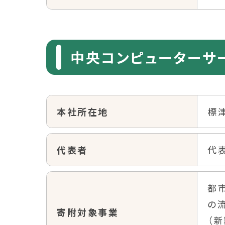
中央コンピューターサ
本社所在地
標
代表者
代
都
の
寄附対象事業
（