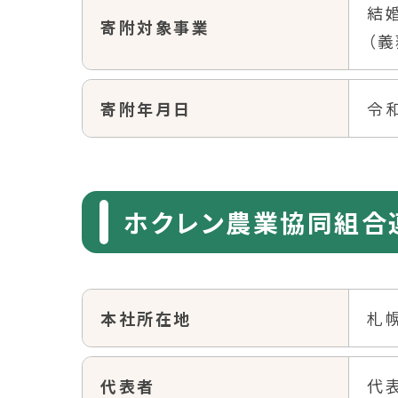
結
寄附対象事業
（
寄附年月日
令和
ホクレン農業協同組合
本社所在地
札
代表者
代