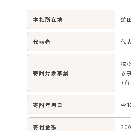
本社所在地
虻
代表者
代
稼
寄附対象事業
る
（
寄附年月日
令和
寄付金額
20