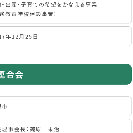
婚・出産・子育ての希望をかなえる事業
義務教育学校建設事業）
7年12月25日
連合会
幌市
表理事会長：篠原 末治