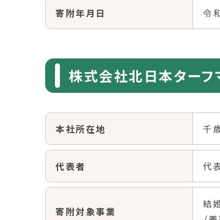
寄附年月日
令和
株式会社北日本ターフ
本社所在地
千
代表者
代
結
寄附対象事業
（