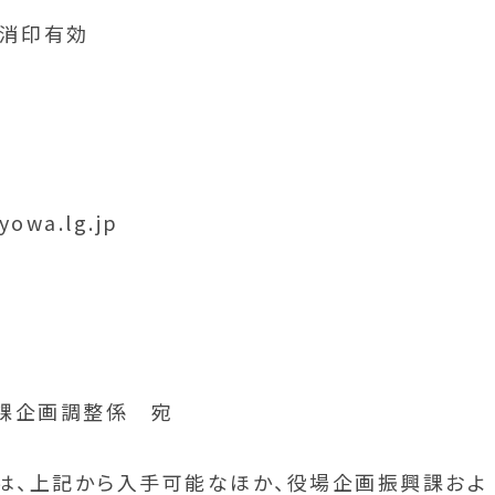
日消印有効
owa.lg.jp
振興課企画調整係 宛
式は、上記から入手可能なほか、役場企画振興課およ