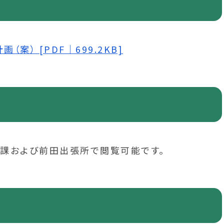
） [PDF｜699.2KB]
課および前田出張所で閲覧可能です。