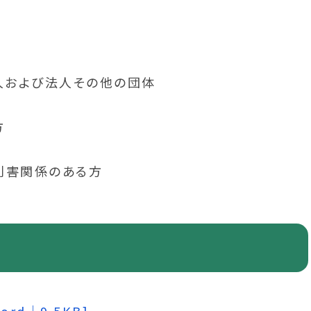
人および法人その他の団体
方
利害関係のある方