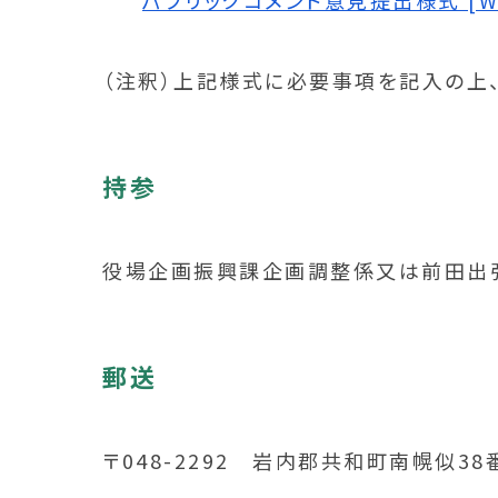
パブリックコメント意見提出様式 [Wor
（注釈）上記様式に必要事項を記入の上
持参
役場企画振興課企画調整係又は前田出
郵送
〒048-2292 岩内郡共和町南幌似