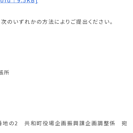
d｜9.5KB]
、次のいずれかの方法によりご提出ください。
張所
38番地の2 共和町役場企画振興課企画調整係 宛