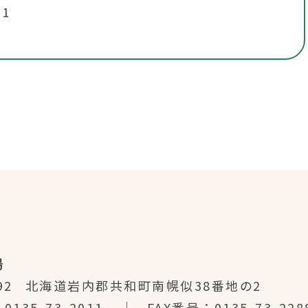
1
場
92
北海道岩内郡共和町南幌似38番地の2
0135-73-2011
FAX番号
0135-73-228