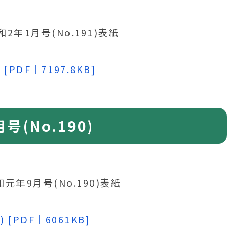
[PDF｜7197.8KB]
(No.190)
 [PDF｜6061KB]