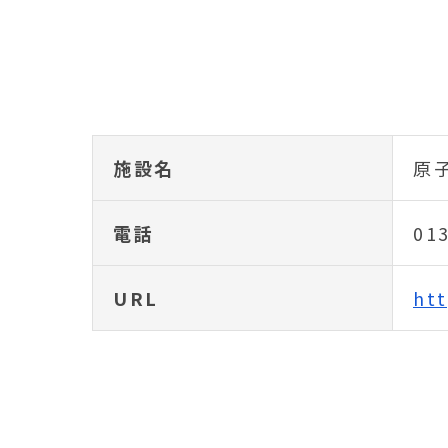
施設名
原
電話
01
URL
htt